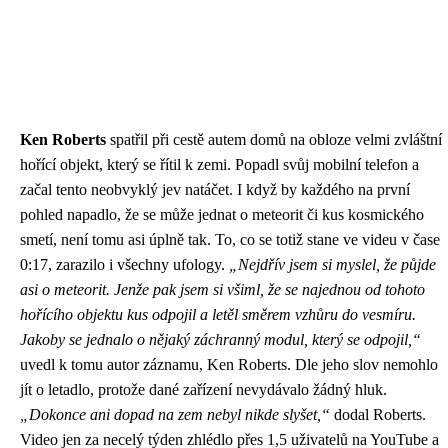
Ken Roberts
spatřil při cestě autem domů na obloze velmi zvláštní
hořící objekt, který se řítil k zemi. Popadl svůj mobilní telefon a
začal tento neobvyklý jev natáčet. I když by každého na první
pohled napadlo, že se může jednat o meteorit či kus kosmického
smetí, není tomu asi úplně tak. To, co se totiž stane ve videu v čase
0:17, zarazilo i všechny ufology.
„Nejdřív jsem si myslel, že půjde
asi o meteorit. Jenže pak jsem si všiml, že se najednou od tohoto
hořícího objektu kus odpojil a letěl směrem vzhůru do vesmíru.
Jakoby se jednalo o nějaký záchranný modul, který se odpojil,“
uvedl k tomu autor záznamu, Ken Roberts. Dle jeho slov nemohlo
jít o letadlo, protože dané zařízení nevydávalo žádný hluk.
„Dokonce ani dopad na zem nebyl nikde slyšet,“
dodal Roberts.
Video jen za necelý týden zhlédlo přes 1,5 uživatelů na YouTube a