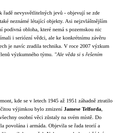
 řadě nevysvětlitelných jevů - objevují se zde
 také neznámé létající objekty. Asi nejzvláštnějším
ění podivná obloha, které nemá s pozemskou nic
ímali i seriózní vědci, ale ke konkrétnímu závěru
adech je navíc zradila technika. V roce 2007 výzkum
 členů výzkumného týmu.
"Ale věda si s řešením
rmont, kde se v letech 1945 až 1951 záhadně ztratilo
 Určitou výjimkou bylo zmizení
Jamese Telforda
,
 všechny osobní věci zůstaly na svém místě. Do
la povolána i armáda. Objevila se řada teorií a