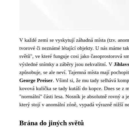
V každé zemi se vyskytují záhadná místa (tzv. anom
tvorové či neznámé létající objekty. U nás máme t
světů", ve které funguje cosi jako časoprostorová 
výsledné snímky a záběry jsou nekvalitní. V
Jihlav
způsobuje, se ale neví. Tajemná místa mají pochopi
George Preiser
. Všiml si, že mu tady selhává kompa
kovová kulička se tady kutálí do kopce. Dnes se z mí
"normální" části lesa. Nosník je absolutně rovný a j
který stojí v anomální zóně, vypadá výrazně nižší 
Brána do jiných světů