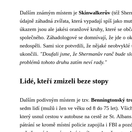
Dalším známým místem je
Skinwalkerův
(též She
údajně záhadná zvířata,
která vypadají spíš jako mut
úkazem jsou ale jakési oranžové kruhy, které se ob
společného. Záhadologové se domnívají, že jde o okn
nedospěli. Sami sice potvrdili, že nějaké neobvyklé
ukončili.
"Doufali jsme, že Shermanův ranč bude slo
problémů tohoto druhu zatím neví rady."
Lidé, kteří zmizeli beze stopy
Dalším podivným místem je tzv.
Benningtonský tr
sedm lidí (mužů i žen ve věku od 8 do 75 let). Všic
který usnul cestou v autobuse na cestě ze St. Alban
pátrání se kromě místní policie zapojila i FBI a poz