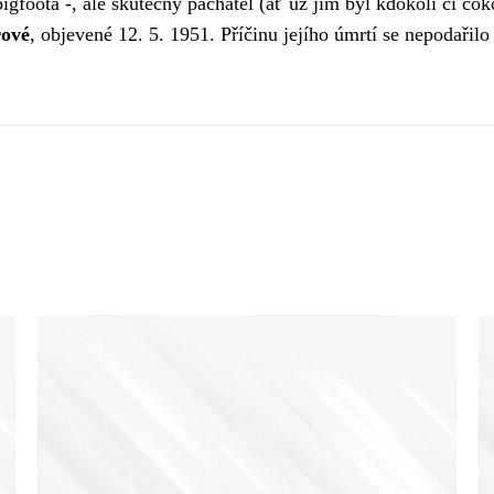
bigfoota -, ale skutečný pachatel (ať už jím byl kdokoli či co
rové
, objevené 12. 5. 1951. Příčinu jejího úmrtí se nepodařilo