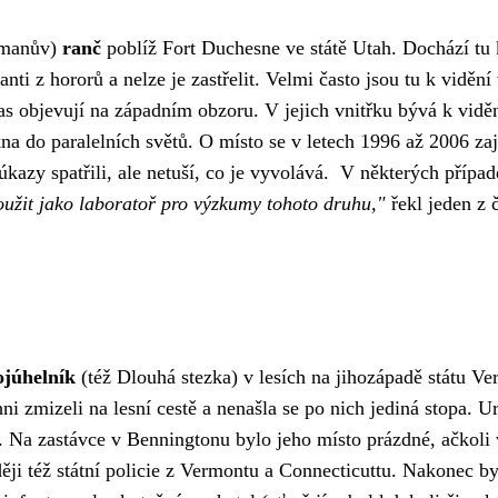
rmanův)
ranč
poblíž Fort Duchesne ve státě Utah. Dochází tu k
anti z hororů a nelze je zastřelit. Velmi často jsou tu k vidění
čas objevují na západním obzoru. V jejich vnitřku bývá k vid
a do paralelních světů. O místo se v letech 1996 až 2006 zaj
 úkazy spatřili, ale netuší, co je vyvolává. V některých příp
užit jako laboratoř pro výzkumy tohoto druhu,"
řekl jeden z
ojúhelník
(též Dlouhá stezka) v lesích na jihozápadě státu Ve
hni zmizeli na lesní cestě a nenašla se po nich jediná stopa.
s. Na zastávce v Benningtonu bylo jeho místo prázdné, ačkoli
ději též státní policie z Vermontu a Connecticuttu. Nakonec by