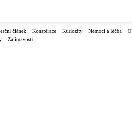
rční článek
Konspirace
Kuriozity
Nemoci a léčba
O
y
Zajímavosti