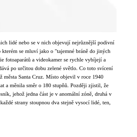
ch lidé nebo se v nich objevují nejrůznější podivní
o kterém se mluví jako o "tajemné bráně do jiných
ie fotoaparátů a videokamer se rychle vybíjejí a
ává po určitou dobu zelené světlo. Co toto svícení
ž města Santa Cruz. Místo objevil v roce 1940
t a měnila směr o 180 stupňů. Později zjistil, že
osník, jehož jedna část je v anomální zóně, druhá v
 každé strany stoupnou dva stejně vysocí lidé, ten,