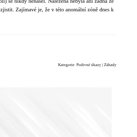
koli) se nikdy nenašel. Nalezena nebyla ani žádná ze
 zjistit. Zajímavé je, že v této anomální zóně dnes k
Kategorie:
Podivné úkazy
|
Záhady