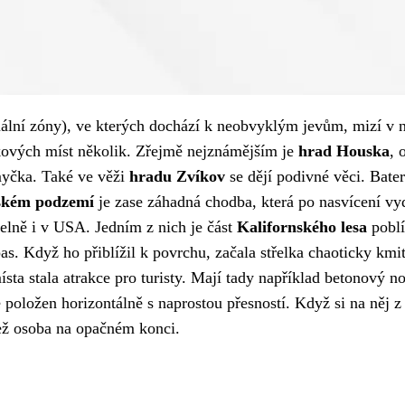
ální zóny), ve kterých dochází k neobvyklým jevům, mizí v ni
akových míst několik. Zřejmě nejznámějším je
hrad Houska
, 
smyčka. Také ve věži
hradu Zvíkov
se dějí podivné věci. Bater
ském podzemí
je zase záhadná chodba, která po nasvícení vyd
telně i v USA. Jedním z nich je část
Kalifornského lesa
poblí
s. Když ho přiblížil k povrchu, začala střelka chaoticky kmita
sta stala atrakce pro turisty. Mají tady například betonový n
e položen horizontálně s naprostou přesností. Když si na něj z
než osoba na opačném konci.