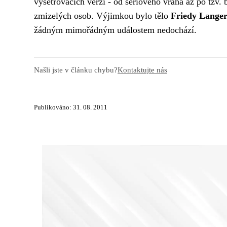
vyšetřovacích verzí - od sériového vraha až po tzv. 
zmizelých osob. Výjimkou bylo tělo
Friedy Lange
žádným mimořádným událostem nedochází.
Našli jste v článku chybu?
Kontaktujte nás
Publikováno: 31. 08. 2011