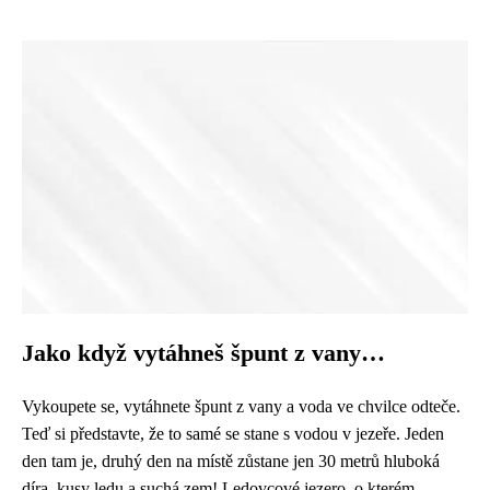
Jako když vytáhneš špunt z vany…
Vykoupete se, vytáhnete špunt z vany a voda ve chvilce odteče.
Teď si představte, že to samé se stane s vodou v jezeře. Jeden
den tam je, druhý den na místě zůstane jen 30 metrů hluboká
díra, kusy ledu a suchá zem! Ledovcové jezero, o kterém