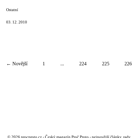
Ostatní
03. 12. 2010
← Novější
1
...
224
225
226
© 2026 procproto.cz - Český magazín Proč Proto - nejnovější články, rady