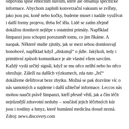
odpovídá spíše emočním stavům, které ale obsahují specifické
informace. Abychom zaplnili konverzační vakuum se zvířaty,
jako jsou psi, koně nebo kočky, budeme muset i nadále využívat
i další formy projevu, třeba řeč těla. Lidé se zatím zřejmě
dokážou domluvit nejlépe s ostatními primáty. Například
šimpanzi jsou schopni porozumět tomu, co jim říkáme. A
naopak. Některé studie zjistily, jak se mezi sebou domlouvají
bonobové, například když „diskutují“ o jídle. Jakýkoli, tedy i
primitivní způsob komunikace je ale vlastní všem savcům.
Každý vydá určitý signál, když se mu něco nelíbí nebo ho něco
ohrožuje. Záleží na dalších výzkumech, zda tuto „řeč“
dokážeme dešifrovat beze zbytku. Možná se pak dozvíme víc o
nás samotných a najdeme i další užitečné informace. Leccos nás
mohou naučit právě šimpanzi, kteří přesně vědí, jak a čím léčit
nejrůznější zdravotní neduhy – součástí jejich léčebných kúr
jsou i rostliny a hmyz, které humánní medicína dosud nezná.
Zdroj: news.discovery.com