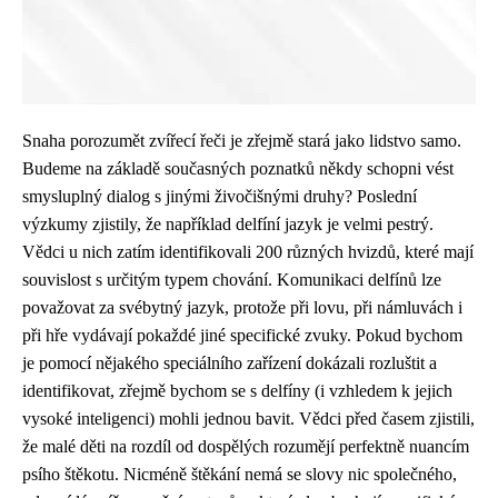
Snaha porozumět zvířecí řeči je zřejmě stará jako lidstvo samo.
Budeme na základě současných poznatků někdy schopni vést
smysluplný dialog s jinými živočišnými druhy? Poslední
výzkumy zjistily, že například delfíní jazyk je velmi pestrý.
Vědci u nich zatím identifikovali 200 různých hvizdů, které mají
souvislost s určitým typem chování. Komunikaci delfínů lze
považovat za svébytný jazyk, protože při lovu, při námluvách i
při hře vydávají pokaždé jiné specifické zvuky. Pokud bychom
je pomocí nějakého speciálního zařízení dokázali rozluštit a
identifikovat, zřejmě bychom se s delfíny (i vzhledem k jejich
vysoké inteligenci) mohli jednou bavit. Vědci před časem zjistili,
že malé děti na rozdíl od dospělých rozumějí perfektně nuancím
psího štěkotu. Nicméně štěkání nemá se slovy nic společného,