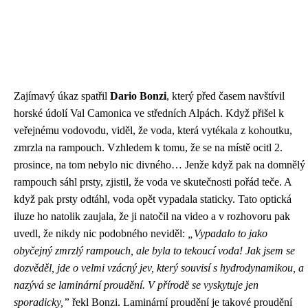
Zajímavý úkaz spatřil
Dario Bonzi
, který před časem navštívil
horské údolí Val Camonica ve středních Alpách. Když přišel k
veřejnému vodovodu, viděl, že voda, která vytékala z kohoutku,
zmrzla na rampouch. Vzhledem k tomu, že se na místě ocitl 2.
prosince, na tom nebylo nic divného… Jenže když pak na domnělý
rampouch sáhl prsty, zjistil, že voda ve skutečnosti pořád teče. A
když pak prsty odtáhl, voda opět vypadala staticky. Tato optická
iluze ho natolik zaujala, že ji natočil na video a v rozhovoru pak
uvedl, že nikdy nic podobného neviděl:
„Vypadalo to jako
obyčejný zmrzlý rampouch, ale byla to tekoucí voda! Jak jsem se
dozvěděl, jde o velmi vzácný jev, který souvisí s hydrodynamikou, a
nazývá se laminární proudění. V přírodě se vyskytuje jen
sporadicky,”
řekl Bonzi. Laminární proudění je takové proudění