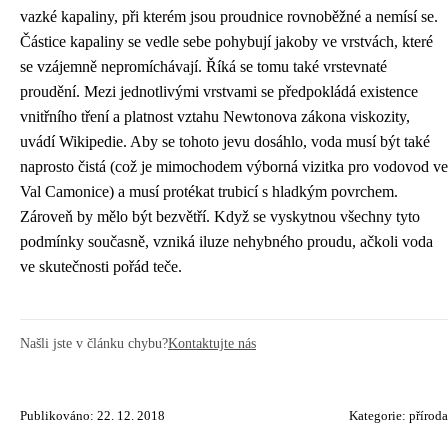
vazké kapaliny, při kterém jsou proudnice rovnoběžné a nemísí se.
Částice kapaliny se vedle sebe pohybují jakoby ve vrstvách, které
se vzájemně nepromíchávají. Říká se tomu také vrstevnaté
proudění. Mezi jednotlivými vrstvami se předpokládá existence
vnitřního tření a platnost vztahu Newtonova zákona viskozity,
uvádí
Wikipedie
. Aby se tohoto jevu dosáhlo, voda musí být také
naprosto čistá (což je mimochodem výborná vizitka pro vodovod ve
Val Camonice) a musí protékat trubicí s hladkým povrchem.
Zároveň by mělo být bezvětří. Když se vyskytnou všechny tyto
podmínky současně, vzniká iluze nehybného proudu, ačkoli voda
ve skutečnosti pořád teče.
Našli jste v článku chybu?
Kontaktujte nás
Publikováno: 22. 12. 2018
Kategorie:
příroda