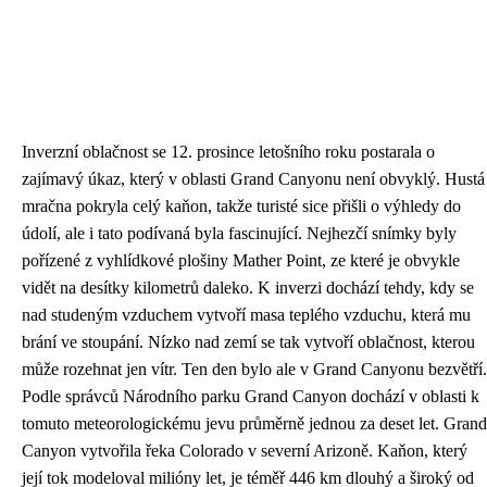
Inverzní oblačnost se 12. prosince letošního roku postarala o
zajímavý úkaz, který v oblasti Grand Canyonu není obvyklý. Hustá
mračna pokryla celý kaňon, takže turisté sice přišli o výhledy do
údolí, ale i tato podívaná byla fascinující. Nejhezčí snímky byly
pořízené z vyhlídkové plošiny Mather Point, ze které je obvykle
vidět na desítky kilometrů daleko. K inverzi dochází tehdy, kdy se
nad studeným vzduchem vytvoří masa teplého vzduchu, která mu
brání ve stoupání. Nízko nad zemí se tak vytvoří oblačnost, kterou
může rozehnat jen vítr. Ten den bylo ale v Grand Canyonu bezvětří.
Podle správců Národního parku Grand Canyon dochází v oblasti k
tomuto meteorologickému jevu průměrně jednou za deset let. Grand
Canyon vytvořila řeka Colorado v severní Arizoně. Kaňon, který
její tok modeloval milióny let, je téměř 446 km dlouhý a široký od