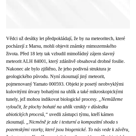
Vědci už desítky let předpokládají, že by na meteoritech, které
pocházejí z Marsu, mohli objevit známky mimozemského
života. Před 18 lety tak vzbudil mimořádný zájem slavný
meteorit ALH 84001, který zdánlivě obsahoval drobné fosilie.
Nakonec ale bylo zjištěno, že jeho podivná struktura je
geologického původu. Nyní zkoumají jiný meteorit,
pojmenovaný Yamato 000593. Objekt je posetý neobvyklými
kulovitými útvary bohatými na uhlík a také mikroskopickými
tunely, jež mohou indikovat biologické procesy.
„Nemůžeme
vyloučit, že plochy bohaté na uhlík vznikly v důsledku
abiotických procesů,“
uvedli zástupci týmu, kteří kámen
zkoumají.
„Nicméně je zde i texturní a kompozitní shoda s
pozemskými vzorky, které jsou biogenické. To nás vede k závěru,