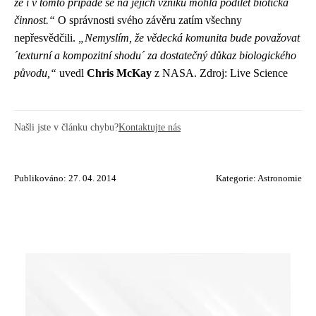
že i v tomto případě se na jejich vzniku mohla podílet biotická
činnost.“
O správnosti svého závěru zatím všechny
nepřesvědčili.
„Nemyslím, že vědecká komunita bude považovat
´texturní a kompozitní shodu´ za dostatečný důkaz biologického
původu,“
uvedl
Chris McKay
z NASA. Zdroj: Live Science
Našli jste v článku chybu?
Kontaktujte nás
Publikováno: 27. 04. 2014
Kategorie:
Astronomie