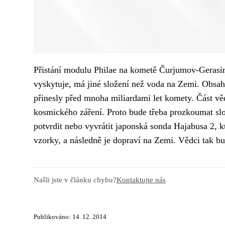
Přistání modulu Philae na kometě Čurjumov-Gerasime
vyskytuje, má jiné složení než voda na Zemi. Obsahuj
přinesly před mnoha miliardami let komety. Část v
kosmického záření. Proto bude třeba prozkoumat sl
potvrdit nebo vyvrátit japonská sonda Hajabusa 2, k
vzorky, a následně je dopraví na Zemi. Vědci tak b
Našli jste v článku chybu?
Kontaktujte nás
Publikováno: 14. 12. 2014