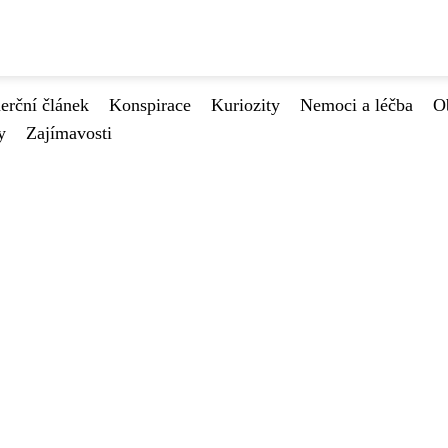
rční článek
Konspirace
Kuriozity
Nemoci a léčba
O
y
Zajímavosti