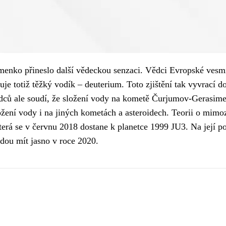
nko přineslo další vědeckou senzaci. Vědci Evropské vesmírn
e totiž těžký vodík – deuterium. Toto zjištění tak vyvrací do
ědců ale soudí, že složení vody na kometě Čurjumov-Gerasim
ožení vody i na jiných kometách a asteroidech. Teorii o mi
terá se v červnu 2018 dostane k planetce 1999 JU3. Na její p
udou mít jasno v roce 2020.