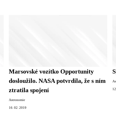
Marsovské vozítko Opportunity
S
dosloužilo. NASA potvrdila, že s ním
As
ztratila spojení
12
Astronomie
16. 02. 2019