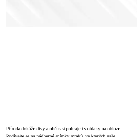
Příroda dokáže divy a občas si pohraje i s oblaky na obloze.
Podívejte se na nádherné snímky mraků, ve kterých naše