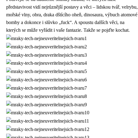
představivost vidí nejrůznější postavy a věci – lidskou tvář, velrybu,
mořské vlny, obra, draka dštícího oheň, dinosaura, výbuch atomové
bomby a dokonce i slůvko „fuck“. A spoustu dalších věci, na
kterých se může vyřádit i vaše fantazie. Takže se pojďte kochat.