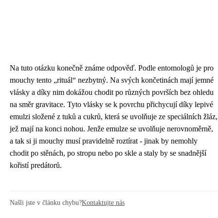
Na tuto otázku konečně známe odpověď. Podle entomologů je pro
mouchy tento „rituál“ nezbytný. Na svých končetinách mají jemné
vlásky a díky nim dokážou chodit po různých površích bez ohledu
na směr gravitace. Tyto vlásky se k povrchu přichycují díky lepivé
emulzi složené z tuků a cukrů, která se uvolňuje ze speciálních žláz,
jež mají na konci nohou. Jenže emulze se uvolňuje nerovnoměrně,
a tak si ji mouchy musí pravidelně roztírat - jinak by nemohly
chodit po stěnách, po stropu nebo po skle a staly by se snadnější
kořistí predátorů.
Našli jste v článku chybu?
Kontaktujte nás