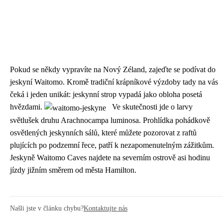
Pokud se někdy vypravíte na Nový Zéland, zajeďte se podívat do
jeskyní Waitomo. Kromě tradiční krápníkové výzdoby tady na vás
čeká i jeden unikát: jeskynní strop vypadá jako obloha posetá
hvězdami.
Ve skutečnosti jde o larvy
světlušek druhu Arachnocampa luminosa. Prohlídka pohádkově
osvětlených jeskynních sálů, které můžete pozorovat z raftů
plujících po podzemní řece, patří k nezapomenutelným zážitkům.
Jeskyně Waitomo Caves najdete na severním ostrově asi hodinu
jízdy jižním směrem od města Hamilton.
Našli jste v článku chybu?
Kontaktujte nás