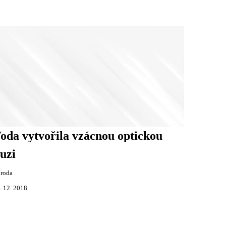
oda vytvořila vzácnou optickou
luzi
íroda
. 12. 2018