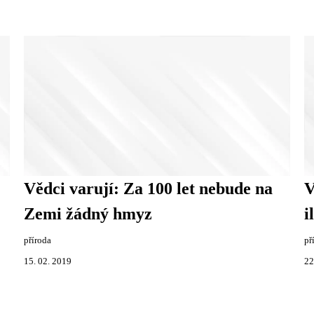
Vědci varují: Za 100 let nebude na
V
Zemi žádný hmyz
i
příroda
př
15. 02. 2019
22