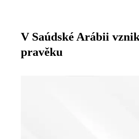
V Saúdské Arábii vznikn
pravěku