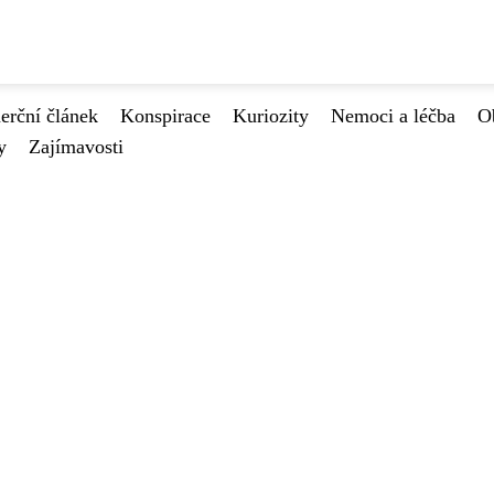
rční článek
Konspirace
Kuriozity
Nemoci a léčba
O
y
Zajímavosti