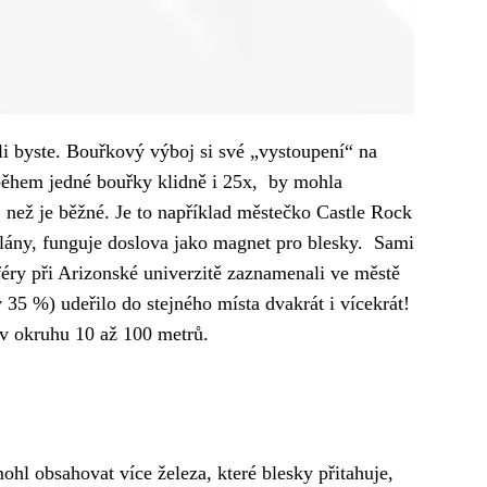
li byste. Bouřkový výboj si své „vystoupení“ na
 během jedné bouřky klidně i 25x, by mohla
e, než je běžné. Je to například městečko Castle Rock
oplány, funguje doslova jako magnet pro blesky. Sami
éry při Arizonské univerzitě zaznamenali ve městě
 35 %) udeřilo do stejného místa dvakrát i vícekrát!
 v okruhu 10 až 100 metrů.
hl obsahovat více železa, které blesky přitahuje,