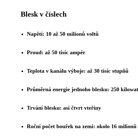
Blesk v číslech
Napětí: 10 až 50 milionů voltů
Proud: až 50 tisíc ampér
Teplota v kanálu výboje: až 30 tisíc stupňů
Průměrná energie jednoho blesku: 250 kilowa
Trvání blesku: asi čtvrt vteřiny
Roční počet bouřek na zemi: okolo 16 milionů