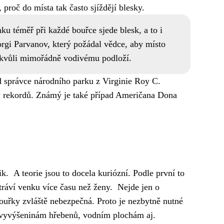
 proč do místa tak často sjíždějí blesky.
u téměř při každé bouřce sjede blesk, a to i
orgi Parvanov, který požádal vědce, aby místo
mě kvůli mimořádně vodivému podloží.
lad správce národního parku z Virginie Roy C.
hy rekordů. Známý je také případ Američana Dona
ik. A teorie jsou to docela kuriózní. Podle první to
 tráví venku více času než ženy. Nejde jen o
bouřky zvláště nebezpečná. Proto je nezbytně nutné
 vyvýšeninám hřebenů, vodním plochám aj.