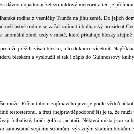
ysi dávno dopadnout železo-niklový meteorit a ten je příčinou,
lharská rodina z vesničky Trunča na jihu země. Do jejich domk
d nešťastné rodiny se začal zajímat i bulharský prezident Ge
zv. anomální zóně, tedy v místě, které přitahuje blesky zřej
y, protože přežili zásah blesku, a to dokonce vícekrát. Napřík
 úderů bleskem a vysloužil si tak i zápis do Guinnessovy kni
spíše muže. Příčin tohoto zajímavého jevu je podle vědců někol
ině testosteronu, a třetí (nejpravděpodobnější) je ta, že muži
ají fotbalisté, hráči golfu a jachtaři. Některá místa jsou za 
ko samostatně stojícím stromům, výrazným skalním blokům,