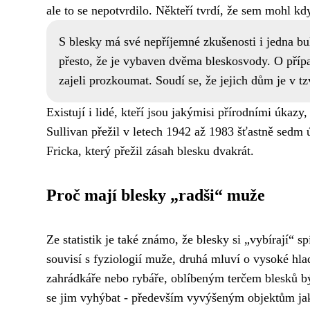
ale to se nepotvrdilo. Někteří tvrdí, že sem mohl kd
S blesky má své nepříjemné zkušenosti i jedna bu
přesto, že je vybaven dvěma bleskosvody. O přípa
zajeli prozkoumat. Soudí se, že jejich dům je v t
Existují i lidé, kteří jsou jakýmisi přírodními úkaz
Sullivan přežil v letech 1942 až 1983 šťastně sedm
Fricka, který přežil zásah blesku dvakrát.
Proč mají blesky „radši“ muže
Ze statistik je také známo, že blesky si „vybírají“ 
souvisí s fyziologií muže, druhá mluví o vysoké hlad
zahrádkáře nebo rybáře, oblíbeným terčem blesků býv
se jim vyhýbat - především vyvýšeným objektům ja