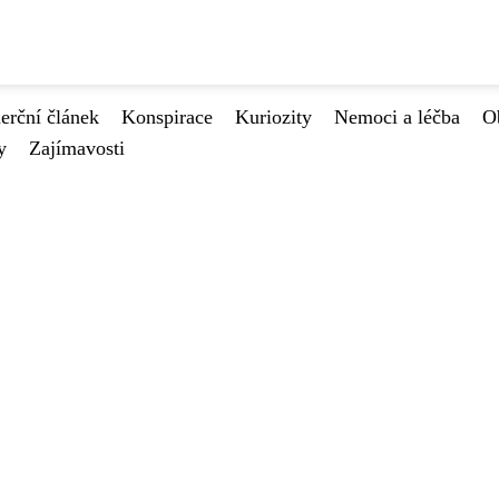
rční článek
Konspirace
Kuriozity
Nemoci a léčba
O
y
Zajímavosti