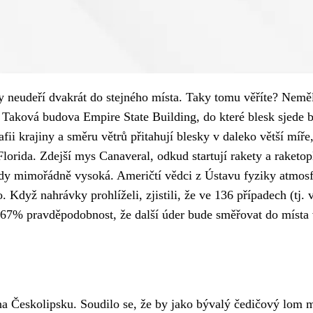
y neudeří dvakrát do stejného místa. Taky tomu věříte? Nemě
. Taková budova Empire State Building, do které blesk sjede
fii krajiny a směru větrů přitahují blesky v daleko větší míř
 Florida. Zdejší mys Canaveral, odkud startují rakety a raket
ady mimořádně vysoká. Američtí vědci z Ústavu fyziky atmosf
Když nahrávky prohlíželi, zjistili, že ve 136 případech (tj. v
je 67% pravděpodobnost, že další úder bude směřovat do místa
a Českolipsku. Soudilo se, že by jako bývalý čedičový lom mo