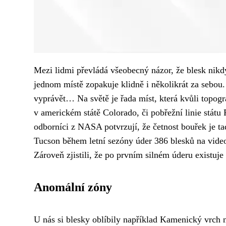
Mezi lidmi převládá všeobecný názor, že blesk nikd
jednom místě zopakuje klidně i několikrát za sebou
vyprávět… Na světě je řada míst, která kvůli topogra
v americkém státě Colorado, či pobřežní linie státu
odborníci z NASA potvrzují, že četnost bouřek je t
Tucson během letní sezóny úder 386 blesků na video. 
Zároveň zjistili, že po prvním silném úderu existu
Anomální zóny
U nás si blesky oblíbily například Kamenický vrch n