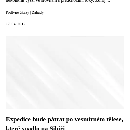
několikrát vyšší ve srovnání s předchozími roky. Zdroj:...
Podivné úkazy
|
Záhady
17. 04. 2012
Expedice bude pátrat po vesmírném tělese,
které spadlo na Sibiři