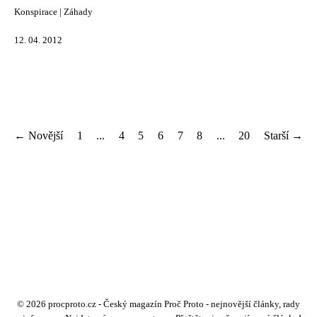
Konspirace
|
Záhady
12. 04. 2012
← Novější
1
...
4
5
6
7
8
...
20
Starší →
© 2026 procproto.cz - Český magazín Proč Proto - nejnovější články, rady