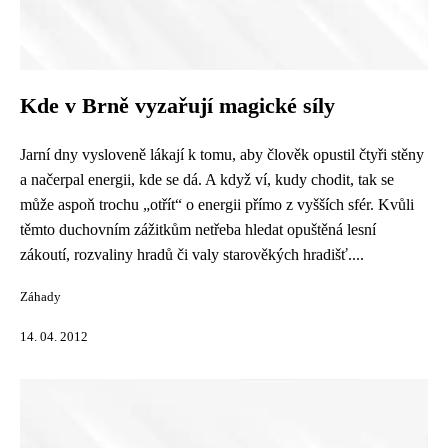
Kde v Brně vyzařují magické síly
Jarní dny vysloveně lákají k tomu, aby člověk opustil čtyři stěny
a načerpal energii, kde se dá. A když ví, kudy chodit, tak se
může aspoň trochu „otřít“ o energii přímo z vyšších sfér. Kvůli
těmto duchovním zážitkům netřeba hledat opuštěná lesní
zákoutí, rozvaliny hradů či valy starověkých hradišť....
Záhady
14. 04. 2012