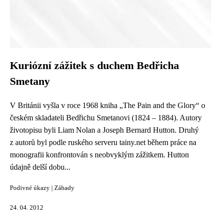
Kuriózní zážitek s duchem Bedřicha
Smetany
V Británii vyšla v roce 1968 kniha „The Pain and the Glory“ o
českém skladateli Bedřichu Smetanovi (1824 – 1884). Autory
životopisu byli Liam Nolan a Joseph Bernard Hutton. Druhý
z autorů byl podle ruského serveru tainy.net během práce na
monografii konfrontován s neobvyklým zážitkem. Hutton
údajně delší dobu...
Podivné úkazy
|
Záhady
24. 04. 2012