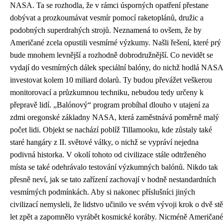
NASA. Ta se rozhodla, že v rámci úsporných opatření přestane
dobývat a prozkoumávat vesmír pomocí raketoplánů, družic a
podobných superdrahých strojů. Neznamená to ovšem, že by
Američané zcela opustili vesmírné výzkumy. Našli řešení, které prý
bude mnohem levnější a rozhodně dobrodružnější. Co nevidět se
vydají do vesmírných dálek speciální balóny, do nichž hodlá NASA
investovat kolem 10 miliard dolarů. Ty budou převážet veškerou
monitorovací a průzkumnou techniku, nebudou tedy určeny k
přepravě lidí. „Balónový“ program probíhal dlouho v utajení za
zdmi oregonské základny NASA, která zaměstnává poměrně malý
počet lidi. Objekt se nachází poblíž Tillamooku, kde zůstaly také
staré hangáry z II. světové války, o nichž se vypráví nejedna
podivná historka. V okolí tohoto od civilizace stále odtrženého
místa se také odehrávalo testování výzkumných balónů. Nikdo tak
přesně neví, jak se tato zařízení zachovají v hodně nestandardních
vesmírných podmínkách. Aby si nakonec příslušníci jiných
civilizací nemysleli, že lidstvo učinilo ve svém vývoji krok o dvě stě
let zpět a zapomnělo vyrábět kosmické koráby. Nicméně Američané