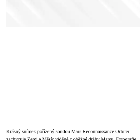
Krásný snímek pořízený sondou Mars Reconnaissance Orbiter
zachycuje Zemi a Měsíc viděné z oběžné dráhy Marsu. Fotografie