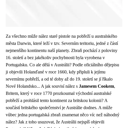
Za všechno může nález staré pistole na pobřeží u australského
města Darwin, které leží v tzv. Severním teritoriu, jedné z částí
nejmenšího kontinentu naší planety. Zbraň pochází z poloviny
16. století a bez jakékoliv pochybnosti byla vyrobena v
Portugalsku. Co ale dělá v Austrálii? Podle oficiálního dějepisu
ji objevili Holanďané v roce 1660, kdy připluli k jejímu
severnímu pobřeží, a od té doby až do 19. století se jí říkalo
Nové Holandsko... A jak souvisí nález s
Jamesem Cookem
,
Britem, který v roce 1770 prozkoumal východní australské
pobřeží a prohlásil tento kontinent za britskou kolonii? A
součástí britského společenství je Austrálie dodnes. A může
vůbec jedna portugalská zbraň znamenat něco víc než náhodný
nález? Jak z toho usuzovat, že Austrálii nejspíš objevili