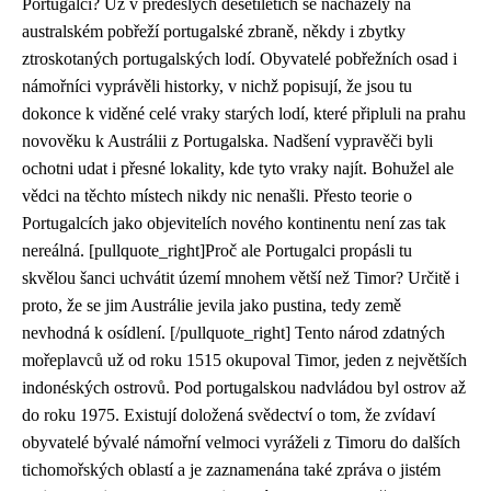
Portugalci? Už v předešlých desetiletích se nacházely na
australském pobřeží portugalské zbraně, někdy i zbytky
ztroskotaných portugalských lodí. Obyvatelé pobřežních osad i
námořníci vyprávěli historky, v nichž popisují, že jsou tu
dokonce k viděné celé vraky starých lodí, které připluli na prahu
novověku k Austrálii z Portugalska. Nadšení vypravěči byli
ochotni udat i přesné lokality, kde tyto vraky najít. Bohužel ale
vědci na těchto místech nikdy nic nenašli. Přesto teorie o
Portugalcích jako objevitelích nového kontinentu není zas tak
nereálná. [pullquote_right]Proč ale Portugalci propásli tu
skvělou šanci uchvátit území mnohem větší než Timor? Určitě i
proto, že se jim Austrálie jevila jako pustina, tedy země
nevhodná k osídlení. [/pullquote_right] Tento národ zdatných
mořeplavců už od roku 1515 okupoval Timor, jeden z největších
indonéských ostrovů. Pod portugalskou nadvládou byl ostrov až
do roku 1975. Existují doložená svědectví o tom, že zvídaví
obyvatelé bývalé námořní velmoci vyráželi z Timoru do dalších
tichomořských oblastí a je zaznamenána také zpráva o jistém