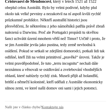
Cristovaovi de Mendoncovi
, který v letech 1521 až 1522
obeplul celou Austrálii. Bylo by velmi podivné, kdyby plul
okolo tak velké pevniny a nezakotvil na ní aspoň kvůli rychlé
průzkumné prohlídce. Někteří australští historici jsou
přesvědčeni, že některému z jeho námořníků patřila právě zbraň
nalezená u Darwinu. Proč ale Portugalci propásli tu skvělou
šanci uchvátit území mnohem větší než Timor? Určitě i proto, že
se jim Austrálie jevila jako pustina, tedy země nevhodná k
osídlení. Pokud se setkali se zdejšími domorodci, potkali lidi tak
odlišné, kteří žili na velmi primitivní „pravěké“ úrovni. Takže je
velmi pravděpodobné, že tuto „terru incognitu“ nechali dále
neznámou a věnovali se osidlování a zvelebování vhodnějších
oblastí, které nabízely rychlý zisk. Museli přijít až holandští,
britští a němečtí kolonisté, kteří udělali z Austrálie ekonomicky
silnou zemi, ve které našli domov oni sami i jejich potomci.
Našli jste v článku chybu?
Kontaktujte nás