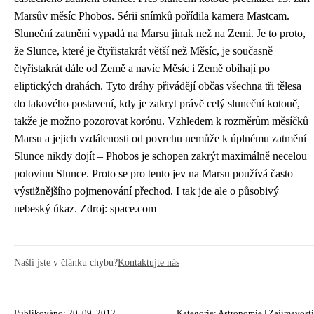
Marsův měsíc Phobos. Sérii snímků pořídila kamera Mastcam.
Sluneční zatmění vypadá na Marsu jinak než na Zemi. Je to proto,
že Slunce, které je čtyřistakrát větší než Měsíc, je současně
čtyřistakrát dále od Země a navíc Měsíc i Země obíhají po
eliptických drahách. Tyto dráhy přivádějí občas všechna tři tělesa
do takového postavení, kdy je zakryt právě celý sluneční kotouč,
takže je možno pozorovat korónu. Vzhledem k rozměrům měsíčků
Marsu a jejich vzdálenosti od povrchu nemůže k úplnému zatmění
Slunce nikdy dojít – Phobos je schopen zakrýt maximálně necelou
polovinu Slunce. Proto se pro tento jev na Marsu používá často
výstižnějšího pojmenování přechod. I tak jde ale o působivý
nebeský úkaz. Zdroj: space.com
Našli jste v článku chybu?
Kontaktujte nás
Publikováno: 20. 09. 2012
Kategorie:
Astronomie
|
Zajímavosti