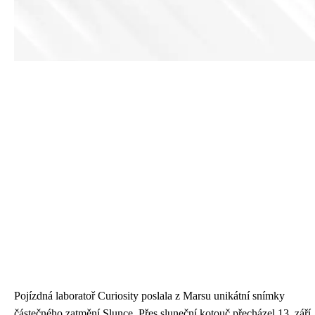
Pojízdná laboratoř Curiosity poslala z Marsu unikátní snímky
částečného zatmění Slunce. Přes sluneční kotouč přecházel 13. září