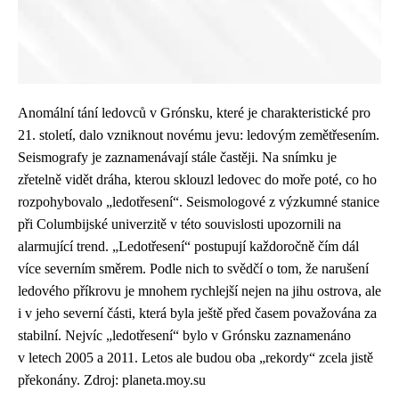
Anomální tání ledovců v Grónsku, které je charakteristické pro
21. století, dalo vzniknout novému jevu: ledovým zemětřesením.
Seismografy je zaznamenávají stále častěji. Na snímku je
zřetelně vidět dráha, kterou sklouzl ledovec do moře poté, co ho
rozpohybovalo „ledotřesení“. Seismologové z výzkumné stanice
při Columbijské univerzitě v této souvislosti upozornili na
alarmující trend. „Ledotřesení“ postupují každoročně čím dál
více severním směrem. Podle nich to svědčí o tom, že narušení
ledového příkrovu je mnohem rychlejší nejen na jihu ostrova, ale
i v jeho severní části, která byla ještě před časem považována za
stabilní. Nejvíc „ledotřesení“ bylo v Grónsku zaznamenáno
v letech 2005 a 2011. Letos ale budou oba „rekordy“ zcela jistě
překonány. Zdroj: planeta.moy.su