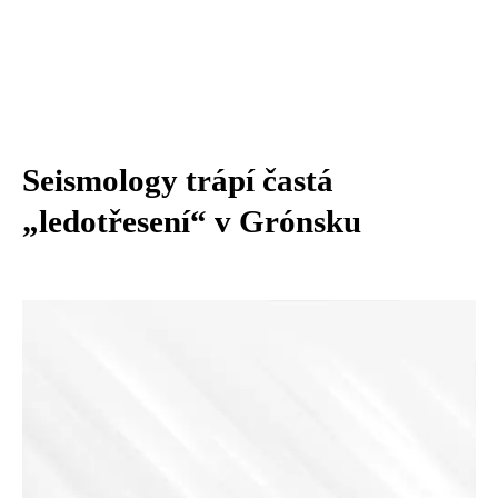
Seismology trápí častá
„ledotřesení“ v Grónsku