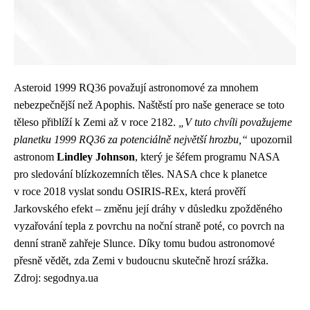
Asteroid 1999 RQ36 považují astronomové za mnohem
nebezpečnější než
Apophis
. Naštěstí pro naše generace se toto
těleso přiblíží k Zemi až v roce 2182.
„V tuto chvíli považujeme
planetku 1999 RQ36 za potenciálně největší hrozbu,“
upozornil
astronom
Lindley Johnson
, který je šéfem programu NASA
pro sledování blízkozemních těles. NASA chce k planetce
v roce 2018 vyslat sondu OSIRIS-REx, která prověří
Jarkovského efekt – změnu její dráhy v důsledku zpožděného
vyzařování tepla z povrchu na noční straně poté, co povrch na
denní straně zahřeje Slunce. Díky tomu budou astronomové
přesně vědět, zda Zemi v budoucnu skutečně hrozí srážka.
Zdroj: segodnya.ua