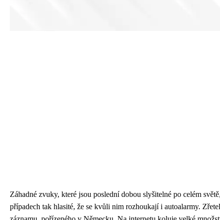
Záhadné zvuky
, které jsou poslední dobou slyšitelné po celém světě
případech tak hlasité, že se kvůli nim rozhoukají i autoalarmy. Zřete
záznamu, pořízeného v Německu. Na internetu koluje velké množstv