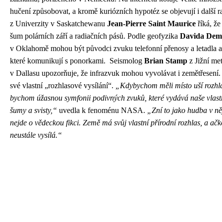
hučení způsobovat, a kromě kuriózních hypotéz se objevují i další r
z Univerzity v Saskatchewanu
Jean-Pierre Saint Maurice
říká, že
šum polárních září a radiačních pásů. Podle geofyzika
Davida Dem
v Oklahomě mohou být původci zvuku telefonní přenosy a letadla 
které komunikují s ponorkami. Seismolog
Brian Stamp
z Jižní met
v Dallasu upozorňuje, že infrazvuk mohou vyvolávat i zemětřese
své vlastní „rozhlasové vysílání“.
„Kdybychom měli místo uší rozhlas
bychom úžasnou symfonii podivných zvuků, které vydává naše vlastní
šumy a svisty,“
uvedla k fenoménu NASA.
„Zní to jako hudba v něj
nejde o vědeckou fikci. Země má svůj vlastní přírodní rozhlas, a ačk
neustále vysílá.“