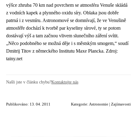
výšce zhruba 70 km nad povrchem se atmosféra Venuše skládá
z vodních kapek a plynného oxidu síry. Oblaka jsou dobře
patrná i z vesmíru. Astronomové se domnívají, že ve Venušině
atmosféře dochází k tvorbě par kyseliny sírové, ty se potom
dostávají výš a tam začnou vlivem slunečního záření svítit.
„Něco podobného se možná děje i s městským smogem,“ soudí
Dmitrij Titov z německého Institutu Maxe Plancka. Zdroj:
tainy.net
Našli jste v článku chybu?
Kontaktujte nás
Publikováno: 13. 04. 2011
Kategorie:
Astronomie
|
Zajímavosti