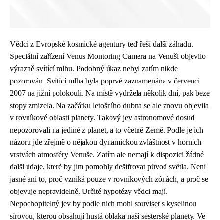
Vědci z Evropské kosmické agentury teď řeší další záhadu.
Speciální zařízení Venus Montoring Camera na Venuši objevilo
výrazně svítící mlhu. Podobný úkaz nebyl zatím nikde
pozorován. Svítící mlha byla poprvé zaznamenána v červenci
2007 na jižní polokouli. Na místě vydržela několik dní, pak beze
stopy zmizela. Na začátku letošního dubna se ale znovu objevila
v rovníkové oblasti planety. Takový jev astronomové dosud
nepozorovali na jediné z planet, a to včetně Země. Podle jejich
názoru jde zřejmě o nějakou dynamickou zvláštnost v horních
vrstvách atmosféry Venuše. Zatím ale nemají k dispozici žádné
další údaje, které by jim pomohly dešifrovat původ světla. Není
jasné ani to, proč vzniká pouze v rovníkových zónách, a proč se
objevuje nepravidelně. Určité hypotézy vědci mají.
Nepochopitelný jev by podle nich mohl souviset s kyselinou
sírovou, kterou obsahují hustá oblaka naší sesterské planety. Ve