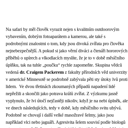
Na safari by měl člověk vyrazit nejen s kvalitním outdoorovým
vybavením, dobrým fotoaparátem a kamerou, ale také s
podrobnými znalostmi o tom, kdy jsou divoká zvířata pro člověka
nejnebezpečnější. A pokud si jako věrní diváci a čtenáři hororových
příběhů o upírech a vlkodlacích myslíte, že je to v době měsíčního
úplňku, tak na tuhle „poučku“ rychle zapomeňte. Skupina vědců
vedená
dr. Craigem Packerem
z fakulty přírodních věd univerzity
v americké Minnesotě se podrobně zabývala pěti sty útoky lvů proti
lidem. Ve dvou třetinách zkoumaných případů napadení lidé
nepřežili a skončili jako potrava králů zvířat. Z výzkumu jasně
vyplynulo, že lvi útočí nejčastěji nikoliv, když je na nebi úplněk, ale
ve dnech následujících, tedy v době, kdy měsíčního svitu ubývá.
Podobně se chovají i další velké masožravé šelmy, jako jsou
například vlci nebo jaguáři. Agresivita šelem souvisí podle biologů