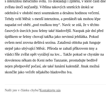
s intenzitou měsíčního svitu. To dokládají i zjištění, v které části dne
zvířata útočí nejčastěji. Většina takových smrtících útoků se
odehrává v období mezi soumrakem a desátou hodinou večerní.
Tehdy svítí Měsíc s menší intenzitou, a predátoři tak mohou lépe
napadat své oběti „pod rouškou tmy“. Navíc se zdá, že v těchto
časových úsecích jsou šelmy také hladovější. Naopak pár dní před
úplňkem se šelmy chovají takřka jako nevinná jehňátka. Pokud
ovšem není zrovna deštivá sezóna. Zatažená obloha pak funguje
stejně jako ubývající Měsíc. Příroda se zahalí příkrovem tmy a
vládci říše zvířat opět vyrážejí na lov... Takže pokud se chystáte na
dovolenou někam do Keni nebo Tanzanie, prostudujte bedlivě
nejen předpověď počasí, ale také lunární kalendář. Jinak možná
skončíte jako večeře nějakého hladového lva.
Našli jste v článku chybu?
Kontaktujte nás