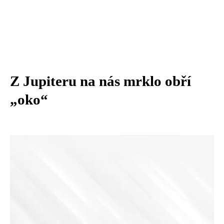
Z Jupiteru na nás mrklo obří
„oko“