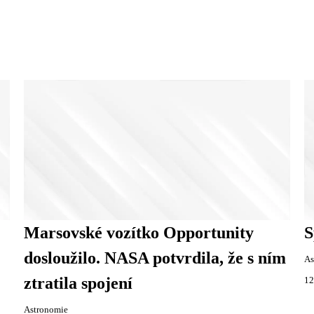
Marsovské vozítko Opportunity
S
dosloužilo. NASA potvrdila, že s ním
As
ztratila spojení
12
Astronomie