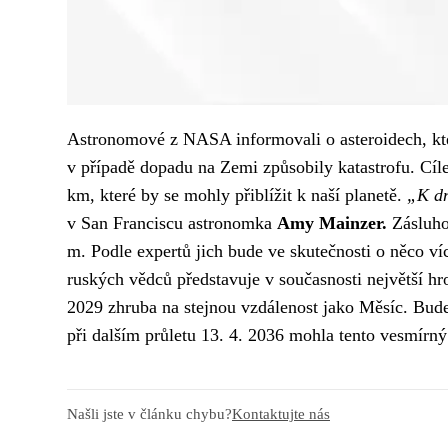
Astronomové z NASA informovali o asteroidech, které
v případě dopadu na Zemi způsobily katastrofu. Cíl
km, které by se mohly přiblížit k naší planetě.
„K dn
v San Franciscu astronomka
Amy Mainzer.
Zásluho
m. Podle expertů jich bude ve skutečnosti o něco ví
ruských vědců představuje v současnosti největší h
2029 zhruba na stejnou vzdálenost jako Měsíc. Bude 
při dalším průletu 13. 4. 2036 mohla tento vesmírn
Našli jste v článku chybu?
Kontaktujte nás