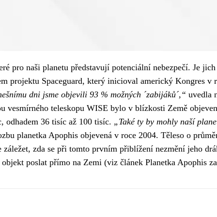
 pro naši planetu představují potenciální nebezpečí. Je jich
em projektu Spaceguard, který inicioval americký Kongres v 
ešnímu dni jsme objevili 93 % možných ´zabijáků´,“
uvedla n
u vesmírného teleskopu WISE bylo v blízkosti Země objeveno
c, odhadem 36 tisíc až 100 tisíc.
„Také ty by mohly naší plane
rozbu planetka Apophis objevená v roce 2004. Těleso o průměr
záležet, zda se při tomto prvním přiblížení nezmění jeho dráha
ý objekt poslat přímo na Zemi (viz článek
Planetka Apophis za