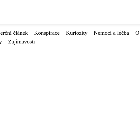
rční článek
Konspirace
Kuriozity
Nemoci a léčba
O
y
Zajímavosti