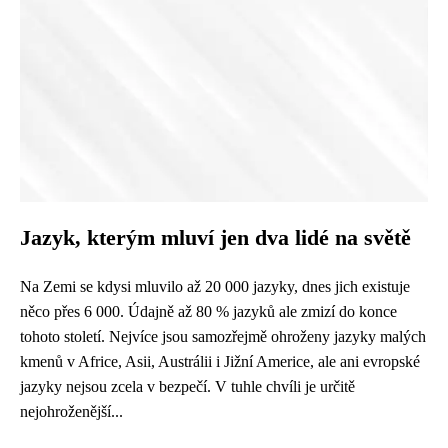
Jazyk, kterým mluví jen dva lidé na světě
Na Zemi se kdysi mluvilo až 20 000 jazyky, dnes jich existuje
něco přes 6 000. Údajně až 80 % jazyků ale zmizí do konce
tohoto století. Nejvíce jsou samozřejmě ohroženy jazyky malých
kmenů v Africe, Asii, Austrálii i Jižní Americe, ale ani evropské
jazyky nejsou zcela v bezpečí. V tuhle chvíli je určitě
nejohroženější...