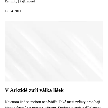
Kuriozity
|
Zajímavosti
15. 04. 2011
V Arktidě zuří válka lišek
Nejenom lidé se mohou nenávidět. Také mezi zvířaty probíhají
bitvy o území a o prostor k životu. Spoluobyvatelé naší planety