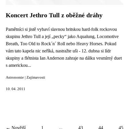
Koncert Jethro Tull z oběžné dráhy
Pamětníci si jistě vybaví slavnou britskou hard-folk rockovou
skupinu Jethro Tull a její „pecky“ jako Aqualung, Locomotive
Breath, Too Old to Rock´n´ Roll nebo Heavy Horses. Pokud
vám tato kapela nic neříká, nastražte uši - 12. dubna si lídr
skupiny a flétnista Ian Anderson zahraje na dálku vesmírný duet
s americkou...
Astronomie
|
Zajímavosti
10. 04. 2011
← Novější
1
...
43
44
45