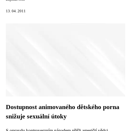
13. 04. 2011
Dostupnost animovaného dětského porna
snižuje sexuální útoky
S opravdu kontroverzním nápadem přišli američtí vědci