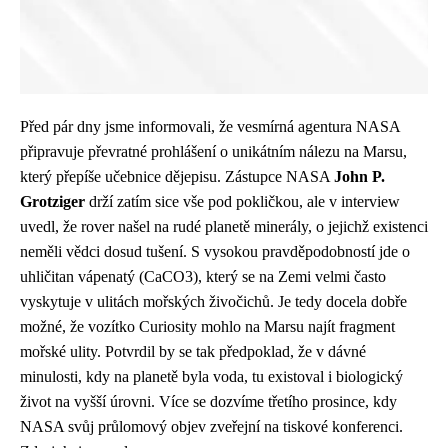
Před pár dny jsme informovali, že vesmírná agentura NASA
připravuje převratné prohlášení o
unikátním nálezu na Marsu
,
který přepíše učebnice dějepisu. Zástupce NASA
John P.
Grotziger
drží zatím sice vše pod pokličkou, ale v interview
uvedl, že rover našel na rudé planetě minerály, o jejichž existenci
neměli vědci dosud tušení. S vysokou pravděpodobností jde o
uhličitan vápenatý (CaCO3), který se na Zemi velmi často
vyskytuje v ulitách mořských živočichů. Je tedy docela dobře
možné, že vozítko Curiosity mohlo na Marsu najít fragment
mořské ulity. Potvrdil by se tak předpoklad, že v dávné
minulosti, kdy na planetě byla voda, tu existoval i biologický
život na vyšší úrovni. Více se dozvíme třetího prosince, kdy
NASA svůj průlomový objev zveřejní na tiskové konferenci.